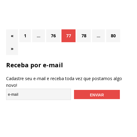
«
1
…
76
77
78
…
80
»
Receba por e-mail
Cadastre seu e-mail e receba toda vez que postamos algo
novo!