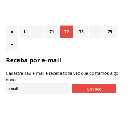
«
1
…
71
72
73
…
75
»
Receba por e-mail
Cadastre seu e-mail e receba toda vez que postamos algo
novo!