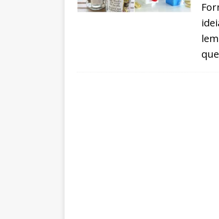
For
ide
lem
que