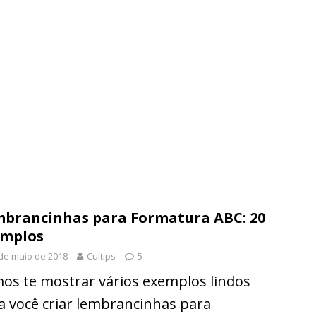
brancinhas para Formatura ABC: 20
emplos
de maio de 2018
Cultips
5
os te mostrar vários exemplos lindos
a você criar lembrancinhas para