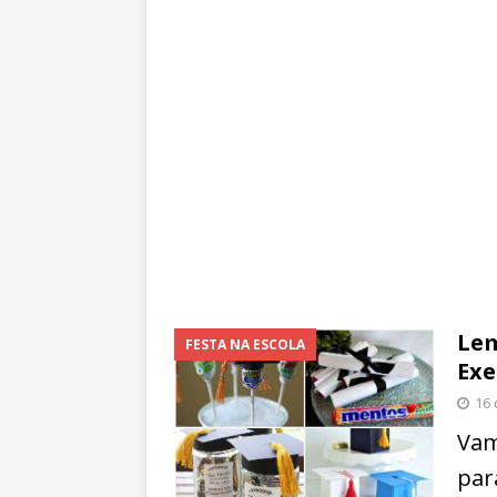
Lem
FESTA NA ESCOLA
Ex
16 
Vam
par