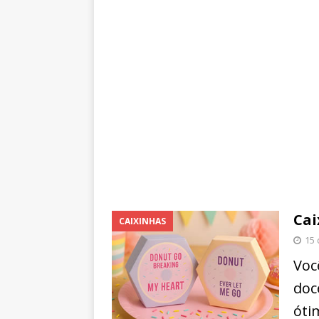
Cai
CAIXINHAS
15
Voc
doc
óti