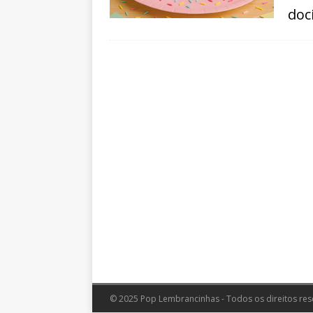
doc
© 2025 Pop Lembrancinhas - Todos os direitos res