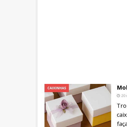
Mol
CAIXINHAS
20
Tro
cai
faç