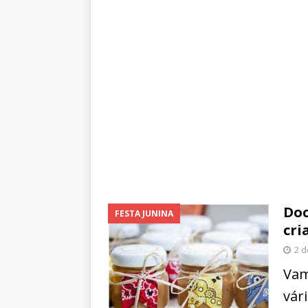
Doc
FESTA JUNINA
cri
2 d
Vam
vár