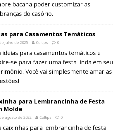
pre bacana poder customizar as
branças do casório.
ias para Casamentos Temáticos
de julho de 2025
Cultips
0
a ideias para casamentos temáticos e
pire-se para fazer uma festa linda em seu
rimônio. Você vai simplesmente amar as
estões!
xinha para Lembrancinha de Festa
m Molde
de agosto de 2022
Cultips
0
a caixinhas para lembrancinha de festa