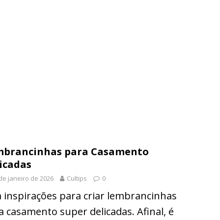
mbrancinhas para Casamento
icadas
de janeiro de 2026
Cultips
0
a inspirações para criar lembrancinhas
a casamento super delicadas. Afinal, é