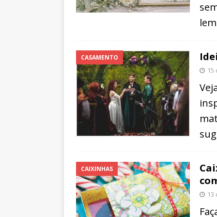
sem
lem
Ide
CASAMENTO
15 
Vej
ins
mat
sug
Cai
CAIXINHAS
co
13 
Faç