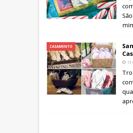
com
São
mim
San
CASAMENTO
Ca
13 
Tro
con
qua
apr