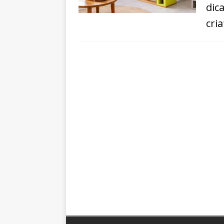
dic
cria