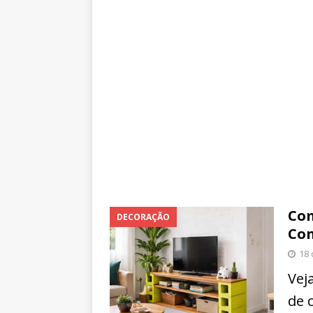
Com
DECORAÇÃO
Con
18
Vej
de 