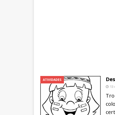
Des
ATIVIDADES
13 
Tro
col
cer