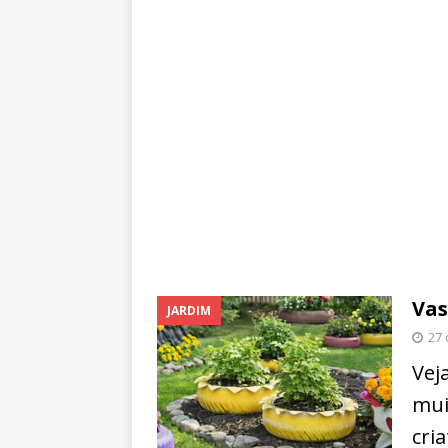
Vas
JARDIM
27 
Vej
mui
cri