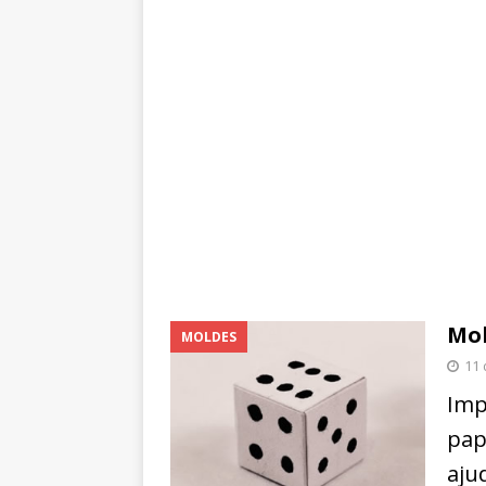
Mol
MOLDES
11 
Imp
pap
aju