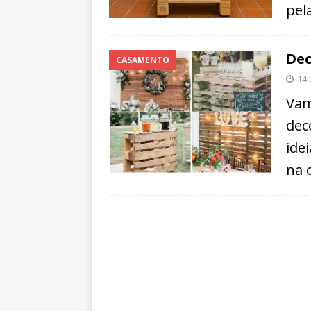
pel
Dec
CASAMENTO
14 
Vam
dec
ide
na 