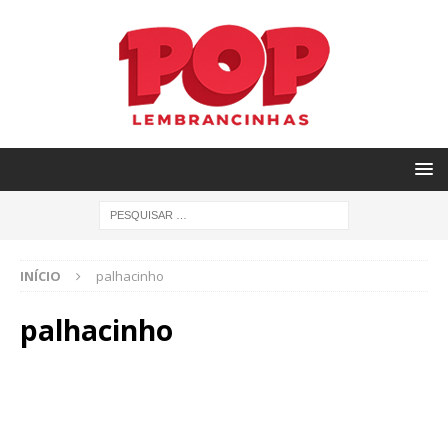
INÍCIO
palhacinho
palhacinho