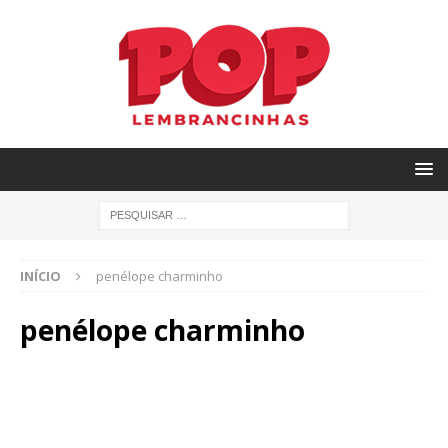
INÍCIO
penélope charminho
penélope charminho