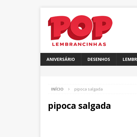
ANIVERSÁRIO
DESENHOS
LEMBR
INÍCIO
pipoca salgada
pipoca salgada