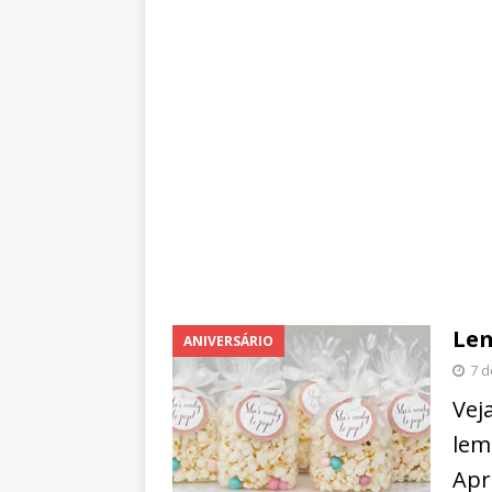
Lem
ANIVERSÁRIO
7 
Veja
lem
Apr