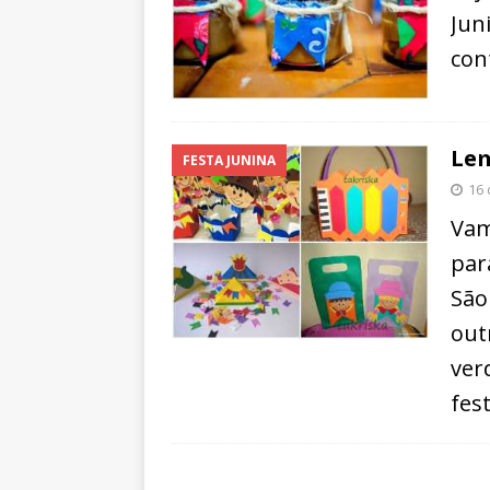
Jun
con
Lem
FESTA JUNINA
16 
Vam
par
São
out
ver
fes