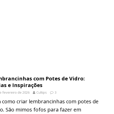
brancinhas com Potes de Vidro:
ias e Inspirações
e fevereiro de 2026
Cultips
3
a como criar lembrancinhas com potes de
ro. São mimos fofos para fazer em