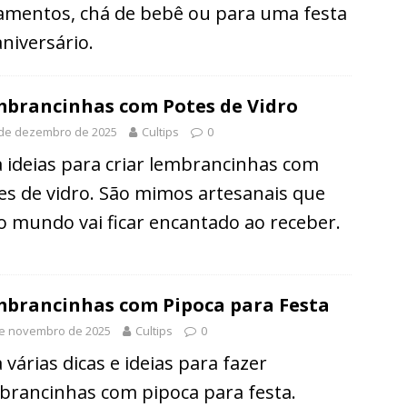
amentos, chá de bebê ou para uma festa
aniversário.
brancinhas com Potes de Vidro
 de dezembro de 2025
Cultips
0
a ideias para criar lembrancinhas com
es de vidro. São mimos artesanais que
o mundo vai ficar encantado ao receber.
brancinhas com Pipoca para Festa
de novembro de 2025
Cultips
0
 várias dicas e ideias para fazer
brancinhas com pipoca para festa.