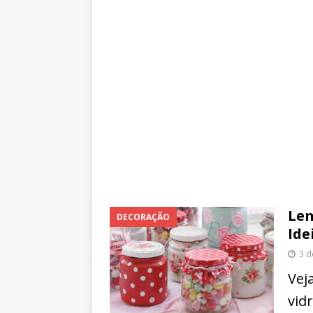
Lem
DECORAÇÃO
Ide
3 d
Vej
vid