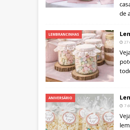
cas
de 
Lem
LEMBRANCINHAS
27
Vej
pot
tod
Lem
ANIVERSÁRIO
7 
Veja
lem