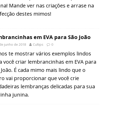
ina! Mande ver nas criações e arrase na
fecção destes mimos!
brancinhas em EVA para São João
de junho de 2018
Cultips
0
os te mostrar vários exemplos lindos
a você criar lembrancinhas em EVA para
 João. É cada mimo mais lindo que o
ro vai proporcionar que você crie
dadeiras lembranças delicadas para sua
tinha junina.