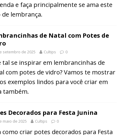
enda e faça principalmente se ama este
o de lembrança.
brancinhas de Natal com Potes de
ro
e setembro de 2025
Cultips
0
 tal se inspirar em lembrancinhas de
al com potes de vidro? Vamos te mostrar
ios exemplos lindos para você criar em
a também.
es Decorados para Festa Junina
e maio de 2025
Cultips
0
a como criar potes decorados para Festa