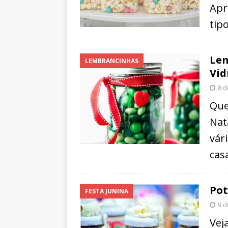
Apr
tip
Lem
LEMBRANCINHAS
Vid
8 d
Que
Nat
vár
cas
Pot
FESTA JUNINA
9 d
Vej