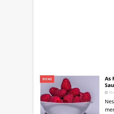
As 
DICAS
Sau
11
Nes
men