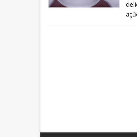
del
açú