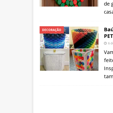
de 
cas
Baú
DECORAÇÃO
PE
6 d
Vam
fei
Ins
tam