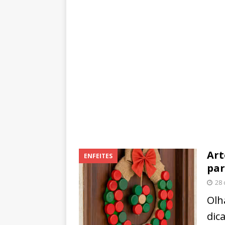
Art
ENFEITES
par
28
Olh
dic