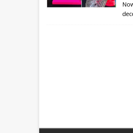
Now
dec