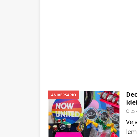
Dec
ANIVERSÁRIO
ide
25 
Vej
lem