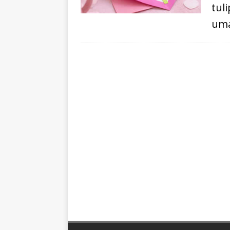
tul
uma