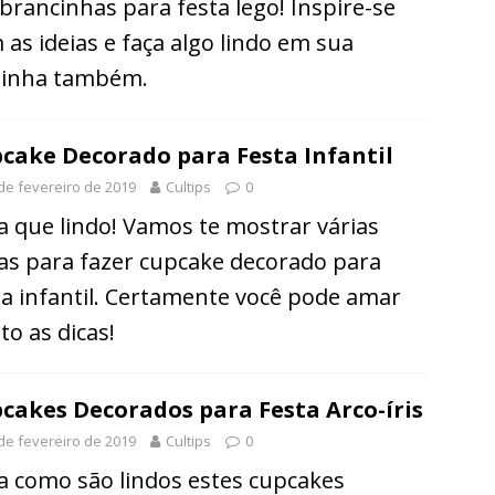
brancinhas para festa lego! Inspire-se
 as ideias e faça algo lindo em sua
tinha também.
cake Decorado para Festa Infantil
de fevereiro de 2019
Cultips
0
a que lindo! Vamos te mostrar várias
ias para fazer cupcake decorado para
ta infantil. Certamente você pode amar
to as dicas!
cakes Decorados para Festa Arco-íris
de fevereiro de 2019
Cultips
0
a como são lindos estes cupcakes