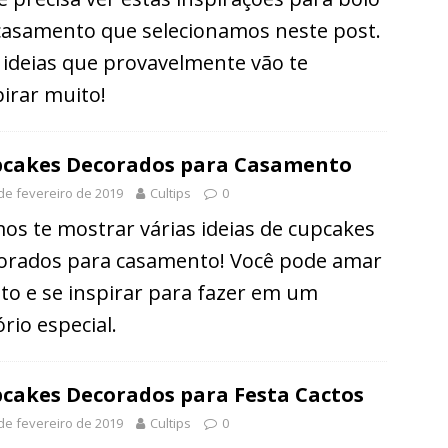
casamento que selecionamos neste post.
 ideias que provavelmente vão te
pirar muito!
cakes Decorados para Casamento
de fevereiro de 2019
Cultips
0
os te mostrar várias ideias de cupcakes
orados para casamento! Você pode amar
to e se inspirar para fazer em um
rio especial.
cakes Decorados para Festa Cactos
de fevereiro de 2019
Cultips
0