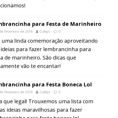
ecionamos!
brancinha para Festa de Marinheiro
de fevereiro de 2019
Cultips
0
e uma linda comemoração aproveitando
 ideias para fazer lembrancinha para
ta de marinheiro. São dicas que
tamente vão te encantar!
brancinha para Festa Boneca Lol
de fevereiro de 2019
Cultips
0
a que legal! Trouxemos uma lista com
ias ideias maravilhosas para fazer