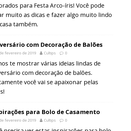
orados para Festa Arco-íris! Você pode
r muito as dicas e fazer algo muito lindo
casa também.
versário com Decoração de Balões
de fevereiro de 2019
Cultips
0
os te mostrar várias ideias lindas de
versário com decoração de balões.
tamente você vai se apaixonar pelas
s!
pirações para Bolo de Casamento
de fevereiro de 2019
Cultips
0
ê precisa ver estas inspirações para bolo