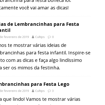
brancinha para festa boneca lol.
tamente você vai amar as dicas!
ias de Lembrancinhas para Festa
antil
de fevereiro de 2019
Cultips
0
os te mostrar várias ideias de
brancinhas para festa infantil. Inspire-se
to com as dicas e faça algo lindíssimo
a ser os mimos da festinha.
brancinhas para Festa Lego
de fevereiro de 2019
Cultips
3
a que lindo! Vamos te mostrar várias