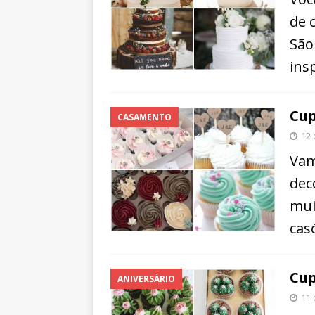
de 
São
ins
Cup
CASAMENTO
12 
Vam
dec
mui
casó
Cup
ANIVERSÁRIO
11 