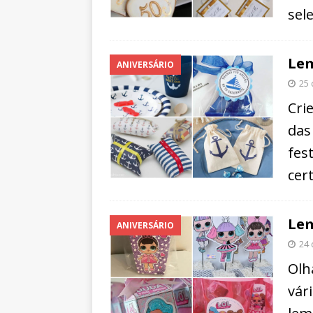
sel
Lem
ANIVERSÁRIO
25 
Cri
das
fes
cer
Lem
ANIVERSÁRIO
24 
Olh
vár