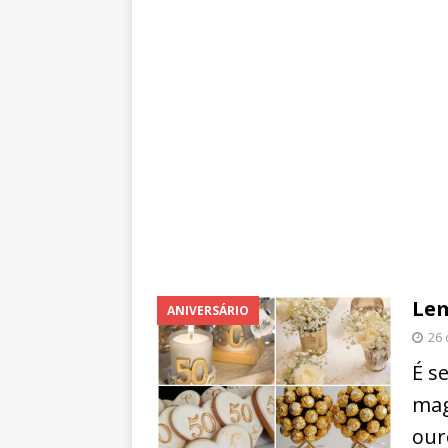
Lem
ANIVERSÁRIO
26 
É s
mag
our