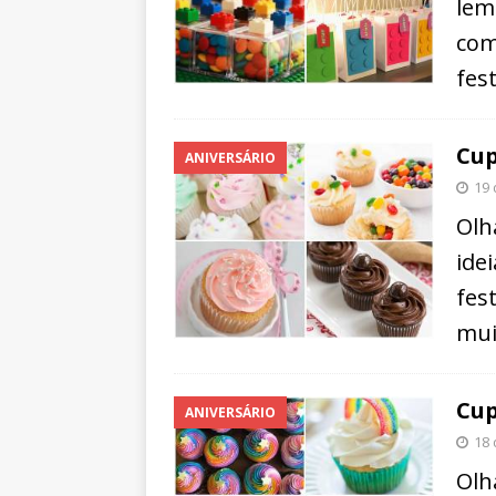
lem
com
fes
Cup
ANIVERSÁRIO
19 
Olh
ide
fes
mui
Cup
ANIVERSÁRIO
18 
Olh