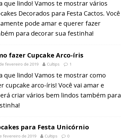
a que lindo! Vamos te mostrar vários
cakes Decorados para Festa Cactos. Você
tamente pode amar e querer fazer
bém para decorar sua festinha!
o fazer Cupcake Arco-íris
de fevereiro de 2019
Cultips
1
a que lindo! Vamos te mostrar como
er cupcake arco-íris! Você vai amar e
erá criar vários bem lindos também para
estinha!
cakes para Festa Unicórnio
e fevereiro de 2019
Cultips
0