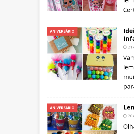
lem
Cer
Ide
ANIVERSÁRIO
Inf
21 
Vam
lem
mui
par
Lem
ANIVERSÁRIO
20 
Olh