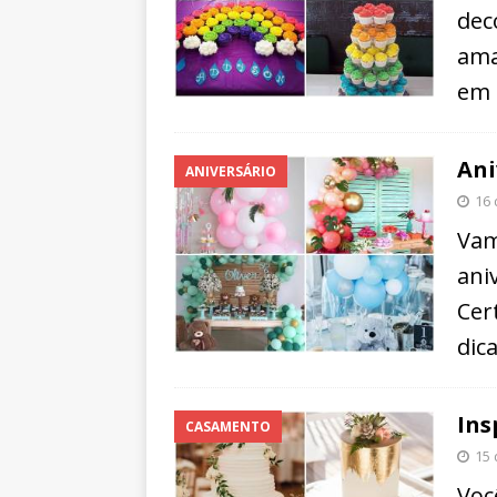
dec
ama
em 
Ani
ANIVERSÁRIO
16 
Vam
ani
Cer
dica
Ins
CASAMENTO
15 
Voc