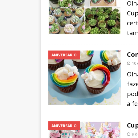
Olh
Cup
cer
tam
Com
ANIVERSÁRIO
10 
Olh
faz
pod
a f
Cup
ANIVERSÁRIO
9 d