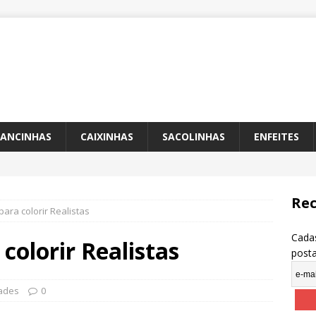
ANCINHAS
CAIXINHAS
SACOLINHAS
ENFEITES
Rec
ara colorir Realistas
Cadas
colorir Realistas
post
dades
0