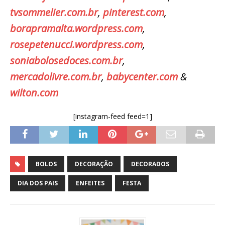
tvsommelier.com.br
,
pinterest.com
,
borapramalta.wordpress.com
,
rosepetenucci.wordpress.com
,
soniabolosedoces.com.br
,
mercadolivre.com.br
,
babycenter.com
&
wilton.com
[instagram-feed feed=1]
BOLOS
DECORAÇÃO
DECORADOS
DIA DOS PAIS
ENFEITES
FESTA