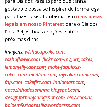
para Dia dos Pais! Espero que tenha
gostado e possa se inspirar de forma legal
para fazer o seu também. Tem
mais ideias
legais em nosso Pinterest
para o Dia dos
Pais. Beijos, boas criações e até as
próximas dicas!
Imagens:
wishacupcake.com
,
wishaflower.com
,
flickr.com/my_art_cakes
,
lemonjellycake.com
,
make-fabulous-
cakes.com
,
medium.com
,
mycakeschool.com
,
fnp.com
,
cakefizz.com
,
indiamart.com
,
nacozinhadasoninha.blogspot.com
,
designforbaby.blogspot.com
,
elo7.com.br
,
boloemfestabrasilia.wordpress.com
,