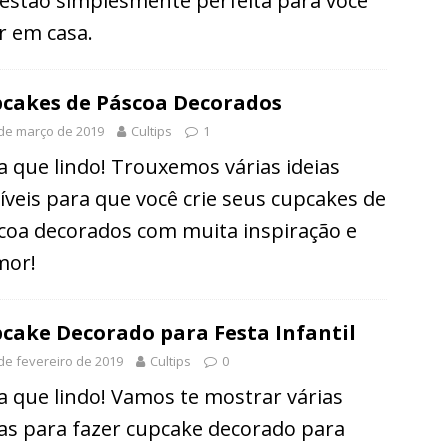
estão simplesmente perfeita para você
ar em casa.
cakes de Páscoa Decorados
de março de 2019
Cultips
1
a que lindo! Trouxemos várias ideias
ríveis para que você crie seus cupcakes de
coa decorados com muita inspiração e
mor!
cake Decorado para Festa Infantil
de fevereiro de 2019
Cultips
0
a que lindo! Vamos te mostrar várias
ias para fazer cupcake decorado para