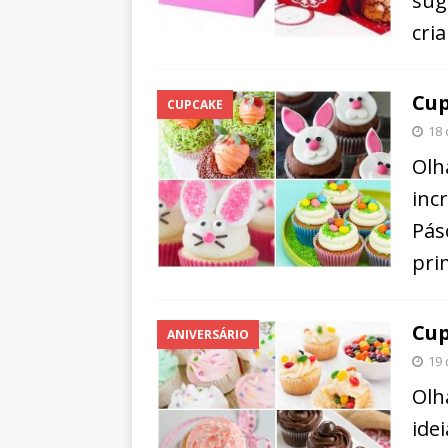
sug
cri
Cup
CUPCAKE
18 
Olh
inc
Pás
pri
Cup
ANIVERSÁRIO
19 
Olh
ide