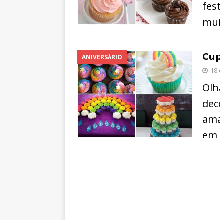
fes
mui
Cup
ANIVERSÁRIO
18 
Olh
dec
ama
em 