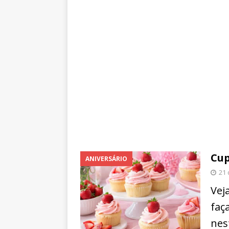
Cup
ANIVERSÁRIO
21 
Vej
faç
nes