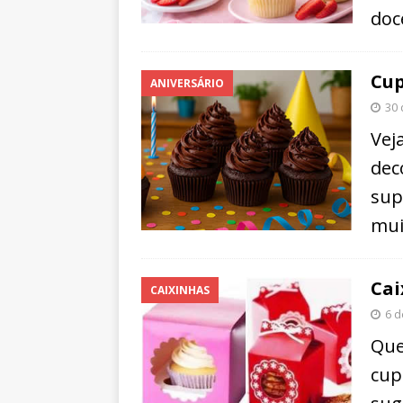
doc
Cup
ANIVERSÁRIO
30
Vej
dec
sup
mui
Cai
CAIXINHAS
6 d
Que
cup