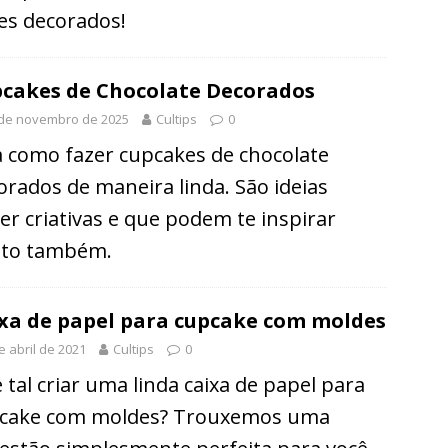
es decorados!
cakes de Chocolate Decorados
 de novembro de 2025
Cultips
0
a como fazer cupcakes de chocolate
orados de maneira linda. São ideias
er criativas e que podem te inspirar
to também.
xa de papel para cupcake com moldes
e abril de 2021
Cultips
0
 tal criar uma linda caixa de papel para
cake com moldes? Trouxemos uma