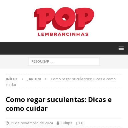
INÍCIO
JARDIM
Como regar suculentas: Dicas e como
cuidar
Como regar suculentas: Dicas e
como cuidar
25 de novembro de 2024
Cultips
0