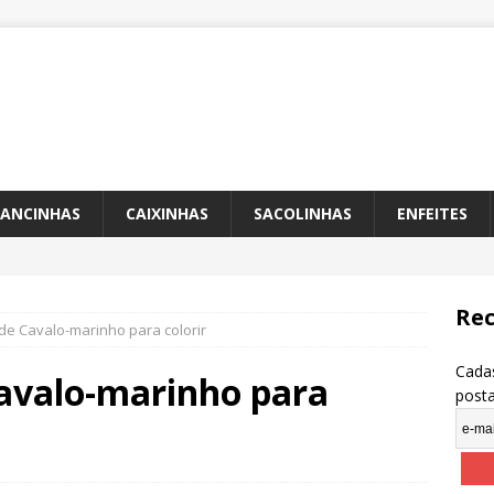
ANCINHAS
CAIXINHAS
SACOLINHAS
ENFEITES
Rec
e Cavalo-marinho para colorir
Cadas
avalo-marinho para
post