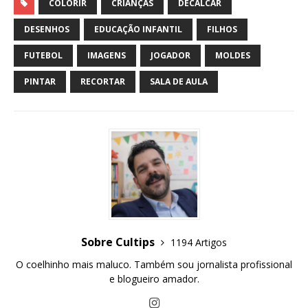
COLORIR
CRIANÇAS
DECALCAR
DESENHOS
EDUCAÇÃO INFANTIL
FILHOS
FUTEBOL
IMAGENS
JOGADOR
MOLDES
PINTAR
RECORTAR
SALA DE AULA
Sobre Cultips
1194 Artigos
O coelhinho mais maluco. Também sou jornalista profissional
e blogueiro amador.