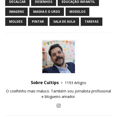
DECALCAR
DESENHOS
EDUCAÇÃO INFANTIL
IMAGENS
MASHA E O URSO
MODELOS
MOLDES
PINTAR
SALA DE AULA
TAREFAS
Sobre Cultips
1193 Artigos
O coelhinho mais maluco. Também sou jornalista profissional
e blogueiro amador.