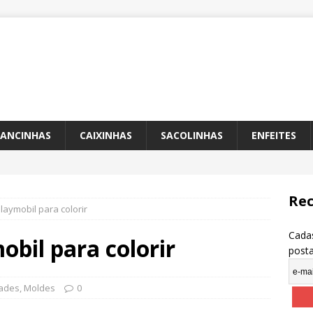
ANCINHAS
CAIXINHAS
SACOLINHAS
ENFEITES
Rec
aymobil para colorir
Cadas
bil para colorir
post
dades
,
Moldes
0