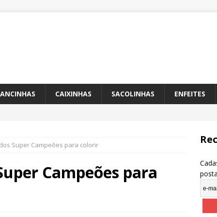
ANCINHAS
CAIXINHAS
SACOLINHAS
ENFEITES
Rec
dos Super Campeões para colorir
Cadas
Super Campeões para
post