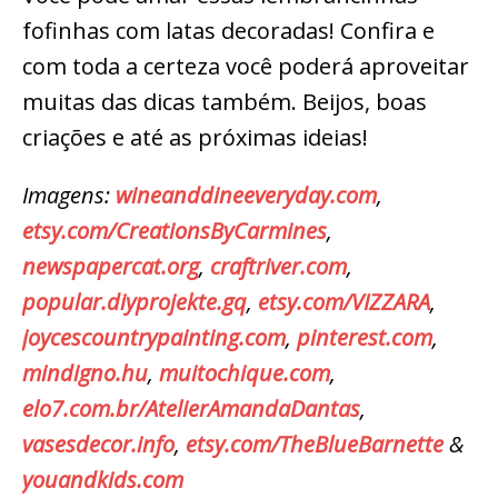
fofinhas com latas decoradas! Confira e
com toda a certeza você poderá aproveitar
muitas das dicas também. Beijos, boas
criações e até as próximas ideias!
Imagens:
wineanddineeveryday.com
,
etsy.com/CreationsByCarmines
,
newspapercat.org
,
craftriver.com
,
popular.diyprojekte.gq
,
etsy.com/VIZZARA
,
joycescountrypainting.com
,
pinterest.com
,
mindigno.hu
,
muitochique.com
,
elo7.com.br/AtelierAmandaDantas
,
vasesdecor.info
,
etsy.com/TheBlueBarnette
&
youandkids.com