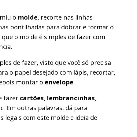
imiu o
molde
, recorte nas linhas
nhas pontilhadas para dobrar e formar o
r que o molde é simples de fazer com
ncia.
les de fazer, visto que você só precisa
ara o papel desejado com lápis, recortar,
 depois montar o
envelope
.
e fazer
cartões
,
lembrancinhas
,
tc. Em outras palavras, dá para
s legais com este molde e ideia de