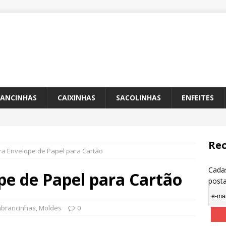
ANCINHAS
CAIXINHAS
SACOLINHAS
ENFEITES
Rec
ra Envelope de Papel para Cartão
Cadas
pe de Papel para Cartão
post
brancinhas
,
Moldes
0