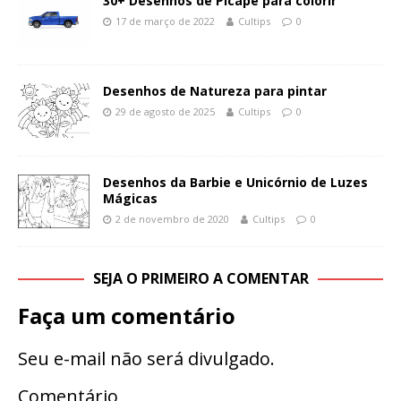
30+ Desenhos de Picape para colorir
17 de março de 2022
Cultips
0
Desenhos de Natureza para pintar
29 de agosto de 2025
Cultips
0
Desenhos da Barbie e Unicórnio de Luzes
Mágicas
2 de novembro de 2020
Cultips
0
SEJA O PRIMEIRO A COMENTAR
Faça um comentário
Seu e-mail não será divulgado.
Comentário