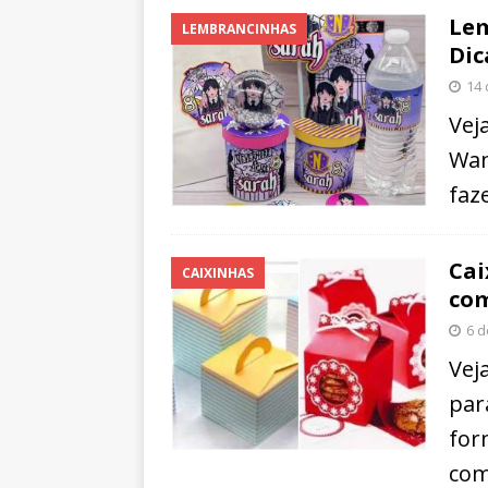
Lem
LEMBRANCINHAS
Dic
14 
Vej
Wan
faz
Cai
CAIXINHAS
co
6 d
Vej
par
for
com