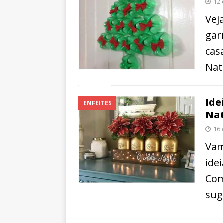
12 
Vej
gar
cas
Nat
Ide
ENFEITES
Nat
16 
Vam
ide
Com
sug