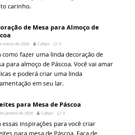
to carinho.
oração de Mesa para Almoço de
coa
e março de 2026
Cultips
0
a como fazer uma linda decoração de
a para almoço de Páscoa. Você vai amar
dicas e poderá criar uma linda
amentação em seu lar.
eites para Mesa de Páscoa
de janeiro de 2026
Cultips
0
a essas inspirações para você criar
eites para mesa de Páscoa. Faça de