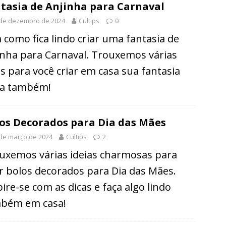
tasia de Anjinha para Carnaval
 de dezembro de 2024
Cultips
0
a como fica lindo criar uma fantasia de
inha para Carnaval. Trouxemos várias
as para você criar em casa sua fantasia
da também!
os Decorados para Dia das Mães
de março de 2024
Cultips
2
uxemos várias ideias charmosas para
ar bolos decorados para Dia das Mães.
pire-se com as dicas e faça algo lindo
bém em casa!