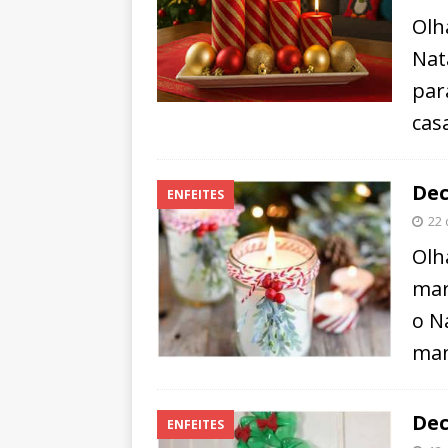
Olh
Nat
par
cas
Dec
ENFEITES
22 
Olh
mar
o N
man
Dec
ENFEITES