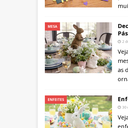
mui
Dec
MESA
Pás
2 d
Vej
mes
as 
orn
Enf
ENFEITES
30 
Vej
enf