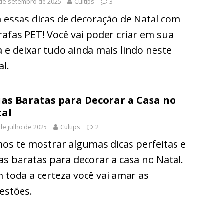
de setembro de 2025
Cultips
3
a essas dicas de decoração de Natal com
rafas PET! Você vai poder criar em sua
a e deixar tudo ainda mais lindo neste
al.
ias Baratas para Decorar a Casa no
al
de julho de 2025
Cultips
2
os te mostrar algumas dicas perfeitas e
ias baratas para decorar a casa no Natal.
 toda a certeza você vai amar as
estões.