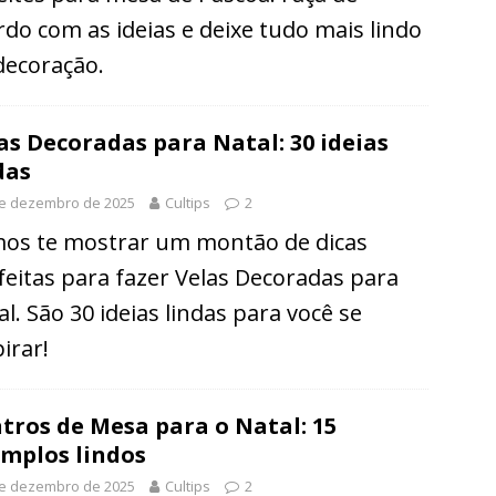
rdo com as ideias e deixe tudo mais lindo
decoração.
as Decoradas para Natal: 30 ideias
das
de dezembro de 2025
Cultips
2
os te mostrar um montão de dicas
feitas para fazer Velas Decoradas para
al. São 30 ideias lindas para você se
irar!
tros de Mesa para o Natal: 15
mplos lindos
de dezembro de 2025
Cultips
2