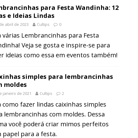
brancinhas para Festa Wandinha: 12
as e Ideias Lindas
de abril de 2023
Cultips
0
a várias Lembrancinhas para Festa
dinha! Veja se gosta e inspire-se para
er ideias como essa em eventos também!
xinhas simples para lembrancinhas
m moldes
e janeiro de 2021
Cultips
2
a como fazer lindas caixinhas simples
a lembrancinhas com moldes. Dessa
ma você poderá criar mimos perfeitos
 papel para a festa.