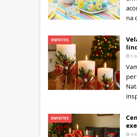
aco
na 
Vel
ENFEITES
lin
5 
Vam
per
Nat
insp
Cen
ENFEITES
exe
4 