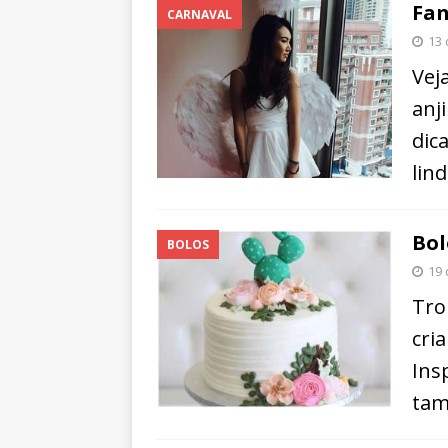
Fan
CARNAVAL
13
Vej
anj
dic
lin
Bol
BOLOS
19 
Tro
cri
Ins
tam