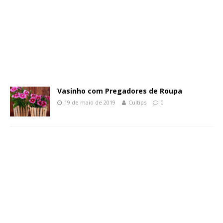
Vasinho com Pregadores de Roupa
19 de maio de 2019
Cultips
0