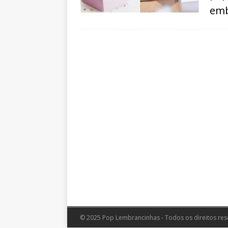
emb
© 2025 Pop Lembrancinhas - Todos os direitos res