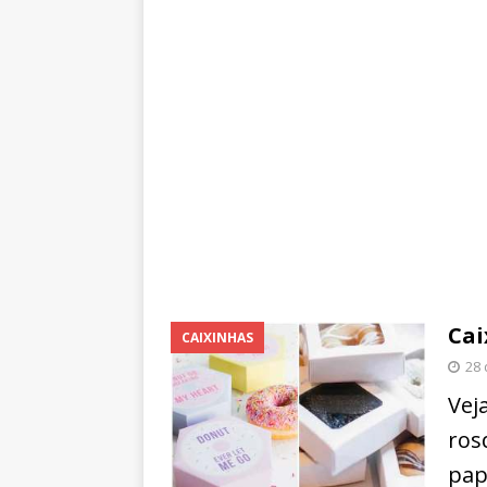
Cai
CAIXINHAS
28 
Vej
ros
pap