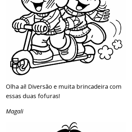
Olha aí! Diversão e muita brincadeira com
essas duas fofuras!
Magali