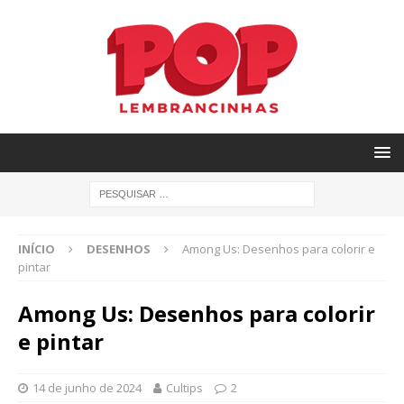
INÍCIO
DESENHOS
Among Us: Desenhos para colorir e
pintar
Among Us: Desenhos para colorir
e pintar
14 de junho de 2024
Cultips
2