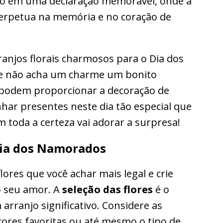
o em uma declaração memorável, onde a
perpetua na memória e no coração de
arranjos florais charmosos para o Dia dos
ue não acha um charme um bonito
 e podem proporcionar a decoração de
r presentes neste dia tão especial que
 toda a certeza vai adorar a surpresa!
Dia dos Namorados
lores que você achar mais legal e crie
o seu amor. A
seleção das flores
é o
arranjo significativo. Considere as
cores favoritas ou até mesmo o tipo de