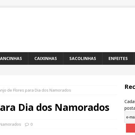
ANCINHAS
CAIXINHAS
SACOLINHAS
ENFEITES
Rec
anjo de Flores para Dia dos Namorados
Cadas
 para Dia dos Namorados
post
 Namorados
0