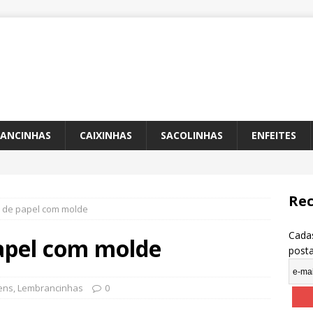
ANCINHAS
CAIXINHAS
SACOLINHAS
ENFEITES
Rec
e de papel com molde
Cadas
papel com molde
post
ens
,
Lembrancinhas
0