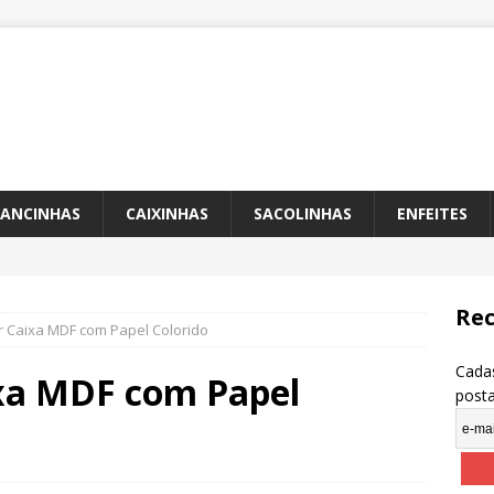
ANCINHAS
CAIXINHAS
SACOLINHAS
ENFEITES
Rec
 Caixa MDF com Papel Colorido
Cadas
xa MDF com Papel
post