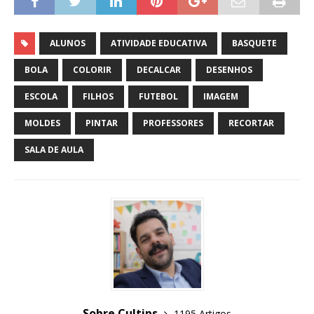
ALUNOS
ATIVIDADE EDUCATIVA
BASQUETE
BOLA
COLORIR
DECALCAR
DESENHOS
ESCOLA
FILHOS
FUTEBOL
IMAGEM
MOLDES
PINTAR
PROFESSORES
RECORTAR
SALA DE AULA
Sobre Cultips
1195 Artigos