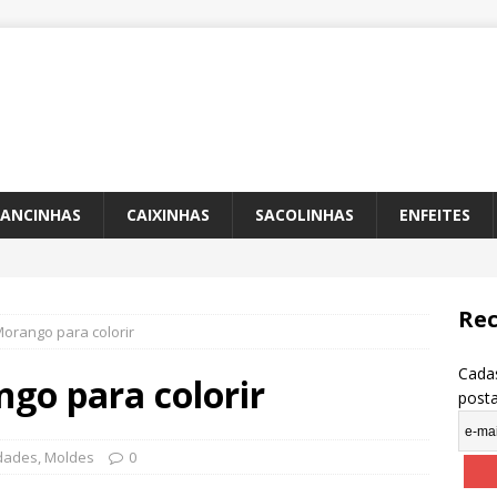
ANCINHAS
CAIXINHAS
SACOLINHAS
ENFEITES
Rec
orango para colorir
Cadas
go para colorir
post
idades
,
Moldes
0