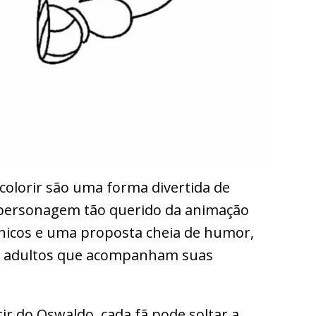
olorir são uma forma divertida de
personagem tão querido da animação
 únicos e uma proposta cheia de humor,
 e adultos que acompanham suas
ir do Oswaldo, cada fã pode soltar a