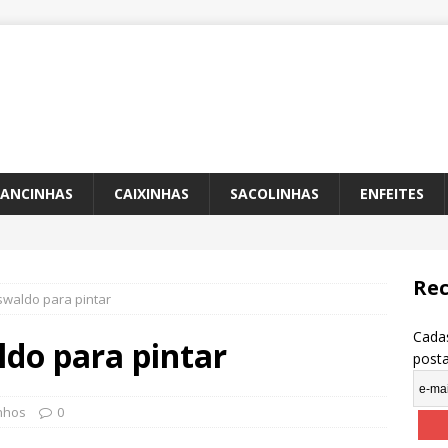
ANCINHAS
CAIXINHAS
SACOLINHAS
ENFEITES
Rec
waldo para pintar
Cadas
do para pintar
post
nhos
0