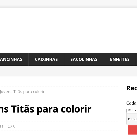
ANCINHAS
CAIXINHAS
SACOLINHAS
ENFEITES
Rec
ovens Titãs para colorir
Cadas
s Titãs para colorir
post
es
0