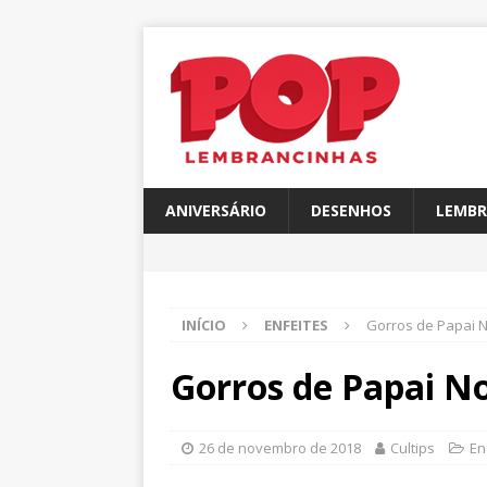
ANIVERSÁRIO
DESENHOS
LEMBR
INÍCIO
ENFEITES
Gorros de Papai N
Gorros de Papai No
26 de novembro de 2018
Cultips
En