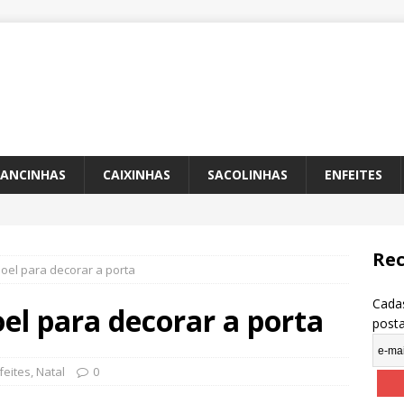
ANCINHAS
CAIXINHAS
SACOLINHAS
ENFEITES
Rec
oel para decorar a porta
Cadas
el para decorar a porta
post
feites
,
Natal
0