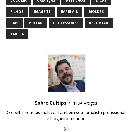
COLORIR
CRIANÇAS
DESENHOS
DICAS
FILHOS
IMAGENS
IMPRIMIR
MOLDES
PAIS
PINTAR
PROFESSORES
RECORTAR
TAREFA
Sobre Cultips
1194 Artigos
O coelhinho mais maluco. Também sou jornalista profissional
e blogueiro amador.