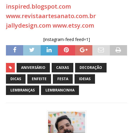
inspired.blogspot.com
www.revistaartesanato.com.br
jallydesign.com
www.etsy.com
[instagram-feed feed=1]
ANIVERSÁRIO
CAIXAS
DECORAÇÃO
DICAS
ENFEITE
FESTA
IDEIAS
LEMBRANÇAS
LEMBRANCINHA