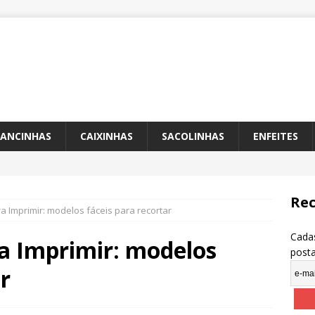
ANCINHAS
CAIXINHAS
SACOLINHAS
ENFEITES
Rec
 Imprimir: modelos fáceis para recortar
Cadas
a Imprimir: modelos
post
r