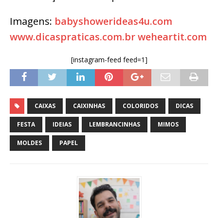
Imagens:
babyshowerideas4u.com
www.dicaspraticas.com.br
weheartit.com
[instagram-feed feed=1]
CAIXAS
CAIXINHAS
COLORIDOS
DICAS
FESTA
IDEIAS
LEMBRANCINHAS
MIMOS
MOLDES
PAPEL